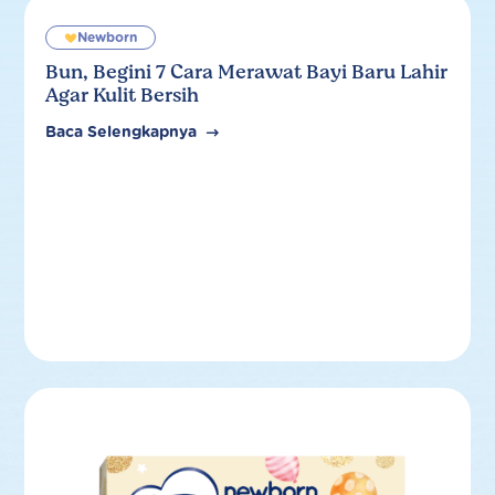
Newborn
Bun, Begini 7 Cara Merawat Bayi Baru Lahir
Agar Kulit Bersih
Baca Selengkapnya