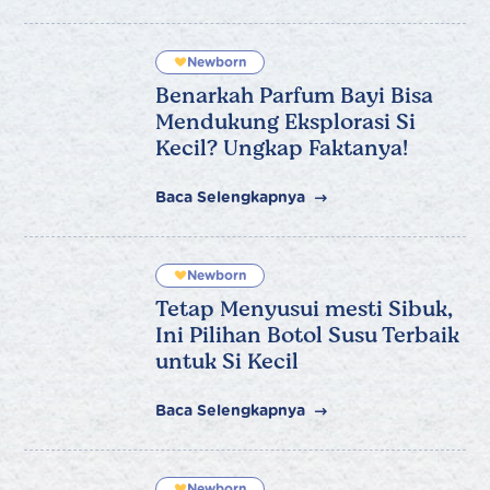
Newborn
Benarkah Parfum Bayi Bisa
Mendukung Eksplorasi Si
Kecil? Ungkap Faktanya!
Baca Selengkapnya
Newborn
Tetap Menyusui mesti Sibuk,
Ini Pilihan Botol Susu Terbaik
untuk Si Kecil
Baca Selengkapnya
Newborn