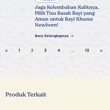
Jaga Kelembaban Kulitnya,
Pilih Tisu Basah Bayi yang
Aman untuk Bayi Khusus
Newborn!
Baca Selengkapnya
«
1
2
3
4
…
13
»
Produk Terkait