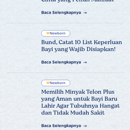
Baca Selengkapnya
Newborn
Bund, Catat 10 List Keperluan
Bayi yang Wajib Disiapkan!
Baca Selengkapnya
Newborn
Memilih Minyak Telon Plus
yang Aman untuk Bayi Baru
Lahir Agar Tubuhnya Hangat
dan Tidak Mudah Sakit
Baca Selengkapnya