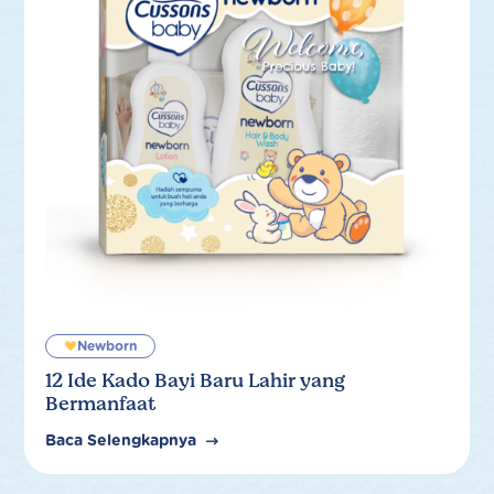
Newborn
12 Ide Kado Bayi Baru Lahir yang
Bermanfaat
Baca Selengkapnya