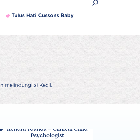
Tulus Hati Cussons Baby
Produk Terlaris
n melindungi si Kecil.
Lihat semua produk
Rendra Yoanda – Clinical Child
Psychologist