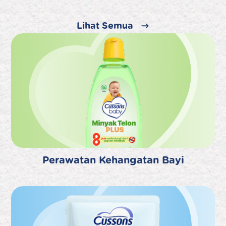
Lihat Semua
Perawatan Kehangatan Bayi