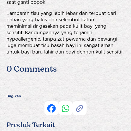
saat ganti popok.
Lembaran tisu yang lebih lebar dan terbuat dari
bahan yang halus dan selembut katun
meminimalisir gesekan pada kulit bayi yang
sensitif. Kandungannya yang terjamin
hypoallergenic, tanpa zat pewarna dan pewangi
juga membuat tisu basah bayi ini sangat aman
untuk bayi baru lahir dan bayi dengan kulit sensitif.
0 Comments
Bagikan
Produk Terkait