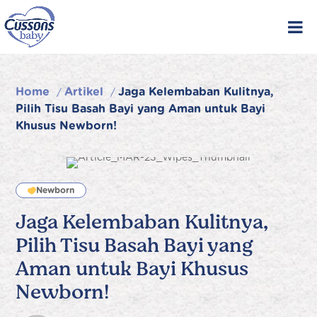
Skip
to
content
Home
Artikel
Jaga Kelembaban Kulitnya,
/
/
Pilih Tisu Basah Bayi yang Aman untuk Bayi
Khusus Newborn!
Newborn
Jaga Kelembaban Kulitnya,
Pilih Tisu Basah Bayi yang
Aman untuk Bayi Khusus
Newborn!