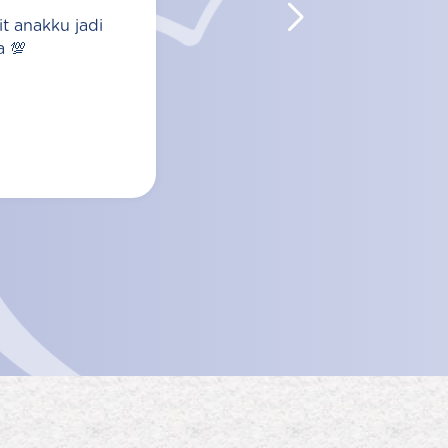
it anakku jadi
a 💯