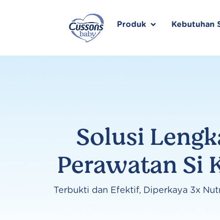
Skip
to
content
Produk
Kebutuhan S
Solusi Leng
Perawatan Si K
Terbukti dan Efektif, Diperkaya 3x Nut