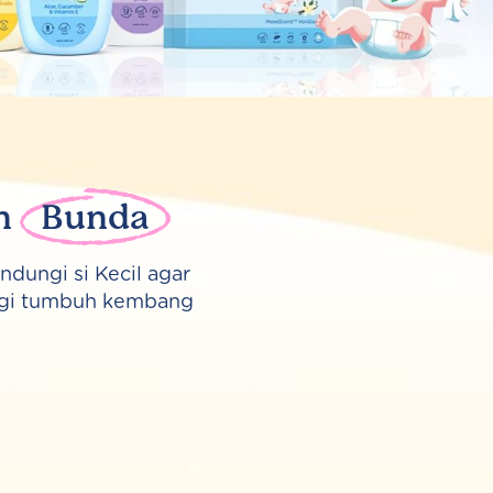
an
Bunda
dungi si Kecil agar
ngi tumbuh kembang