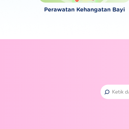
Perawatan Kehangatan Bayi
Search
Search
for: