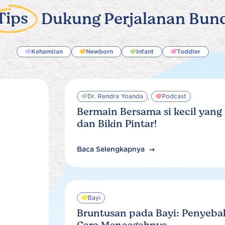
Tips
Dukung Perjalanan Bun
Kehamilan
Newborn
Infant
Toddler
Dr. Rendra Yoanda
Podcast
,
Bermain Bersama si kecil yang
dan Bikin Pintar!
Baca Selengkapnya
Bayi
Bruntusan pada Bayi: Penyebab,