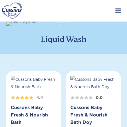
Skip
to
content
Liquid Wash
4.4
0.0
Cussons Baby
Cussons Baby
Fresh & Nourish
Fresh & Nourish
Bath
Bath Doy