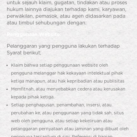
untuk sejauh klaim, gugatan, tindakan atau proses
hukum lainnya diajukan terhadap kami, karyawan,
perwakilan, pemasok, atau agen didasarkan pada
atau timbul sehubungan dengan:
Penggunaan Website:
Pelanggaran yang pengguna lakukan terhadap
Syarat berikut;
Klaim bahwa setiap penggunaan website oleh
pengguna melanggar hak kekayaan intelektual pihak
ketiga manapun, atau hak kepribadian atau publisitas
Memfitnah, atau menyebabkan cedera atau kerusakan
kepada pihak ketiga.
Setiap penghapusan, penambahan, insersi, atau
perubahan ke, atau penggunaan yang tidak sah, situs
web oleh pengguna, atau setiap kekeliruan atau
pelanggaran pernyataan atau jaminan yang dibuat oleh
pengguna tercantum di sini. Referensi di bagian