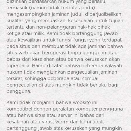
diizinkan berdasarkan hukum yang berlaku,
termasuk (namun tidak terbatas pada)
mengesampingkan jaminan judul, diperjualbelikan,
kualitas yang memuaskan, kesesuaian untuk tujuan
tertentu dan non-pelanggaran hak-hak pihak
ketiga atau milik. Kami tidak bertanggung jawab
atau kewajiban untuk fungsi-fungsi yang terdapat
pada situs dan membuat tidak ada jaminan bahwa
situs web akan beroperasi tanpa gangguan atau
bebas dari kesalahan atau bahwa kerusakan akan
diperbaiki. Harap dicatat bahwa beberapa wilayah
hukum tidak mengizinkan pengecualian jaminan
tersirat, sehingga beberapa atau semua
pengecualian di atas mungkin tidak berlaku bagi
pengguna.
Kami tidak menjamin bahwa website ini
kompatibel dengan peralatan komputer pengguna
atau bahwa situs atau server ini bebas dari
kesalahan atau virus, worm dan kami tidak
bertanggung jawab atas kerusakan yang mungkin