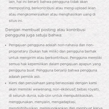
lain, hal ini berarti bahwa pengguna tidak akan
memposting, berkontribusi atau meng-upload iklan
atau mengkomersialkan atau menghasilkan uang di
situs ini.
Dengan membuat posting atau kontribusi
pengguna juga setuju bahwa:
Pengajuan pengguna adalah non-rahasia dan non-
proprietary (bukan hak milik) dan pengguna berhak
untuk mengirim atau berkontribusi. Pengguna memiliki
semua hak kepemilikan dalam pengajuan apapun yang
pengguna buat. Pengguna berjanji bahwa pengguna
adalah pemilik asli.
Kami dan perusahaan yang berasosiasi dengan kami
akan memiliki wewenang, non-eksklusif, bebas royalti,
di seluruh dunia, sub-izin untuk mempublikasikan,
menggunakan, menyalin, mengadaptasi,
mendistribusikan, mengungkapkan dan membuat karya