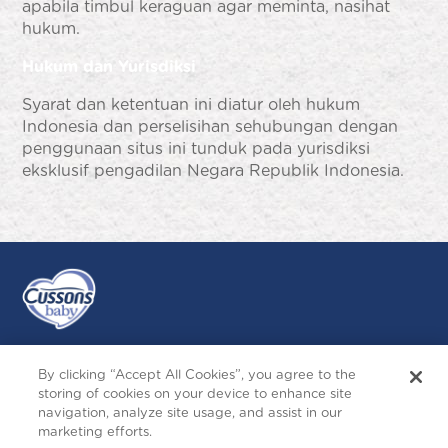
apabila timbul keraguan agar meminta, nasihat
hukum.
Hukum dan Yurisdiksi
Syarat dan ketentuan ini diatur oleh hukum
Indonesia dan perselisihan sehubungan dengan
penggunaan situs ini tunduk pada yurisdiksi
eksklusif pengadilan Negara Republik Indonesia.
By clicking “Accept All Cookies”, you agree to the
Ikuti Kami
storing of cookies on your device to enhance site
navigation, analyze site usage, and assist in our
Instagram
Follow
Facebook
YouTube
marketing efforts.