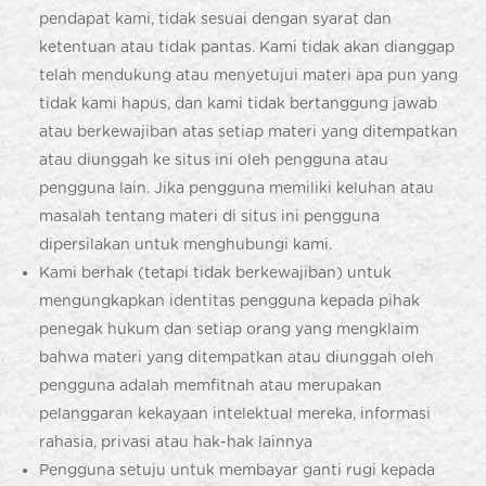
pendapat kami, tidak sesuai dengan syarat dan
ketentuan atau tidak pantas. Kami tidak akan dianggap
telah mendukung atau menyetujui materi apa pun yang
tidak kami hapus, dan kami tidak bertanggung jawab
atau berkewajiban atas setiap materi yang ditempatkan
atau diunggah ke situs ini oleh pengguna atau
pengguna lain. Jika pengguna memiliki keluhan atau
masalah tentang materi di situs ini pengguna
dipersilakan untuk menghubungi kami.
Kami berhak (tetapi tidak berkewajiban) untuk
mengungkapkan identitas pengguna kepada pihak
penegak hukum dan setiap orang yang mengklaim
bahwa materi yang ditempatkan atau diunggah oleh
pengguna adalah memfitnah atau merupakan
pelanggaran kekayaan intelektual mereka, informasi
rahasia, privasi atau hak-hak lainnya
Pengguna setuju untuk membayar ganti rugi kepada