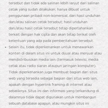
tersebut dan tidak ada salinan lebih lanjut dari salinan
cetak yang sudah dilakukan; hanya dibuat untuk
penggunaan pribadi non-komersial, dari hasil unduhan
dan/atau salinan cetak tersebut; hasil unduhan
dan/atau hasil cetak tersebut tetap dipertahankan
terkait dengan hak cipta dan akan tetap terikat oleh
ketentuan yang ada pada pemberitahuan tersebut.
Selain itu, tidak diperkenankan untuk menawarkan
konten di dalam situs ini untuk dijual atau menjual atau
mendistribusikan media lain (termasuk televisi, media
cetak atau radio siaran ataupun jaringan komputer).
Tidak diperkenankan juga membuat bagian dari situs
web yang tersedia sebagai bagian dari situs web lain,
apakah dengan hyperlink framing di internet atau
sebaliknya. Situs ini dan informasi yang terkandung di
dalamnya tidak dapat digunakan untuk membangun
sebuah database apapun, atau mungkin situs ini