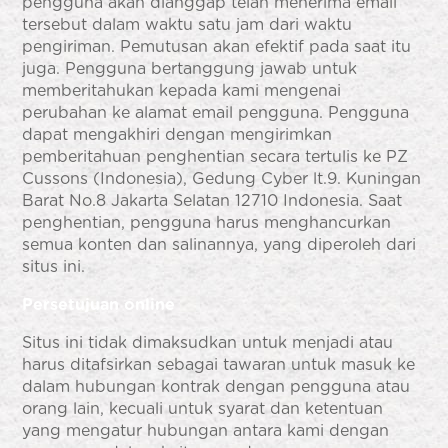
pengguna akan dianggap telah menerima email
tersebut dalam waktu satu jam dari waktu
pengiriman. Pemutusan akan efektif pada saat itu
juga. Pengguna bertanggung jawab untuk
memberitahukan kepada kami mengenai
perubahan ke alamat email pengguna. Pengguna
dapat mengakhiri dengan mengirimkan
pemberitahuan penghentian secara tertulis ke PZ
Cussons (Indonesia), Gedung Cyber lt.9. Kuningan
Barat No.8 Jakarta Selatan 12710 Indonesia. Saat
penghentian, pengguna harus menghancurkan
semua konten dan salinannya, yang diperoleh dari
situs ini.
Persetujuan online
Situs ini tidak dimaksudkan untuk menjadi atau
harus ditafsirkan sebagai tawaran untuk masuk ke
dalam hubungan kontrak dengan pengguna atau
orang lain, kecuali untuk syarat dan ketentuan
yang mengatur hubungan antara kami dengan