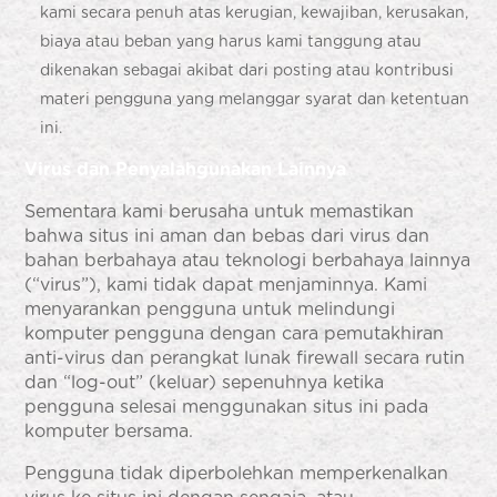
kami secara penuh atas kerugian, kewajiban, kerusakan,
biaya atau beban yang harus kami tanggung atau
dikenakan sebagai akibat dari posting atau kontribusi
materi pengguna yang melanggar syarat dan ketentuan
ini.
Virus dan Penyalahgunakan Lainnya
Sementara kami berusaha untuk memastikan
bahwa situs ini aman dan bebas dari virus dan
bahan berbahaya atau teknologi berbahaya lainnya
(“virus”), kami tidak dapat menjaminnya. Kami
menyarankan pengguna untuk melindungi
komputer pengguna dengan cara pemutakhiran
anti-virus dan perangkat lunak firewall secara rutin
dan “log-out” (keluar) sepenuhnya ketika
pengguna selesai menggunakan situs ini pada
komputer bersama.
Pengguna tidak diperbolehkan memperkenalkan