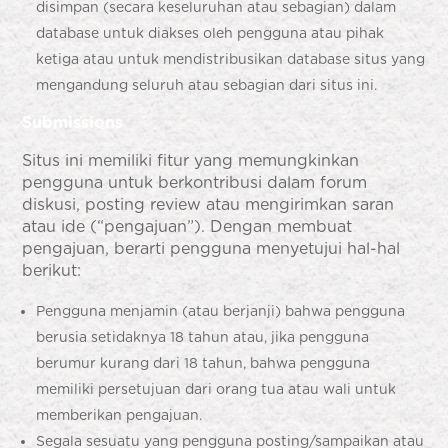
disimpan (secara keseluruhan atau sebagian) dalam
database untuk diakses oleh pengguna atau pihak
ketiga atau untuk mendistribusikan database situs yang
mengandung seluruh atau sebagian dari situs ini.
Submissions
Situs ini memiliki fitur yang memungkinkan
pengguna untuk berkontribusi dalam forum
diskusi, posting review atau mengirimkan saran
atau ide (“pengajuan”). Dengan membuat
pengajuan, berarti pengguna menyetujui hal-hal
berikut:
Pengguna menjamin (atau berjanji) bahwa pengguna
berusia setidaknya 18 tahun atau, jika pengguna
berumur kurang dari 18 tahun, bahwa pengguna
memiliki persetujuan dari orang tua atau wali untuk
memberikan pengajuan.
Segala sesuatu yang pengguna posting/sampaikan atau