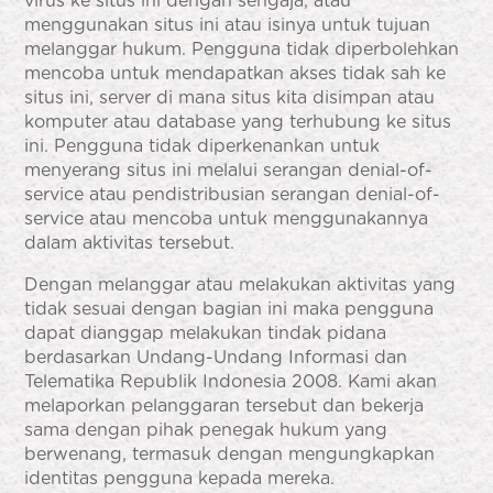
virus ke situs ini dengan sengaja, atau
menggunakan situs ini atau isinya untuk tujuan
melanggar hukum. Pengguna tidak diperbolehkan
mencoba untuk mendapatkan akses tidak sah ke
situs ini, server di mana situs kita disimpan atau
komputer atau database yang terhubung ke situs
ini. Pengguna tidak diperkenankan untuk
menyerang situs ini melalui serangan denial-of-
service atau pendistribusian serangan denial-of-
service atau mencoba untuk menggunakannya
dalam aktivitas tersebut.
Dengan melanggar atau melakukan aktivitas yang
tidak sesuai dengan bagian ini maka pengguna
dapat dianggap melakukan tindak pidana
berdasarkan Undang-Undang Informasi dan
Telematika Republik Indonesia 2008. Kami akan
melaporkan pelanggaran tersebut dan bekerja
sama dengan pihak penegak hukum yang
berwenang, termasuk dengan mengungkapkan
identitas pengguna kepada mereka.