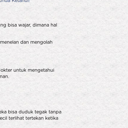
unda Ketahui!
g bisa wajar, dimana hal
am menelan dan mengolah
 dokter untuk mengetahui
anan.
ka bisa duduk tegak tanpa
l terlihat tertekan ketika