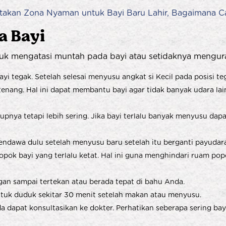
takan Zona Nyaman untuk Bayi Baru Lahir, Bagaimana C
a Bayi
uk mengatasi muntah pada bayi atau setidaknya mengur
ayi tegak. Setelah selesai menyusu angkat si Kecil pada posisi t
enang. Hal ini dapat membantu bayi agar tidak banyak udara lain
pnya tetapi lebih sering. Jika bayi terlalu banyak menyusu da
sendawa dulu setelah menyusu baru setelah itu berganti payudara
k bayi yang terlalu ketat. Hal ini guna menghindari ruam popo
ngan sampai tertekan atau berada tepat di bahu Anda.
untuk duduk sekitar 30 menit setelah makan atau menyusu.
da dapat konsultasikan ke dokter. Perhatikan seberapa sering b