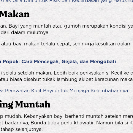
Anak Usia Dini untuk Fisik dan Kecerdasan yang Harus B
 Makan
an. Bayi yang muntah atau gumoh merupakan kondisi yan
n dari dalam mulutnya.
 atau bayi makan terlalu cepat, sehingga kesulitan dal
 Popok: Cara Mencegah, Gejala, dan Mengobati
 selalu setelah makan. Lebih baik periksakan si Kecil ke
is atau biasa disebut tukak lambung akibat keracunan mak
a Perawatan Kulit Bayi untuk Menjaga Kelembabannya
ring Muntah
 mudah. Kebanyakan bayi berhenti muntah setelah mere
adannya, Bunda tidak perlu khawatir. Namun bila si Keci
tahap selanjutnya.