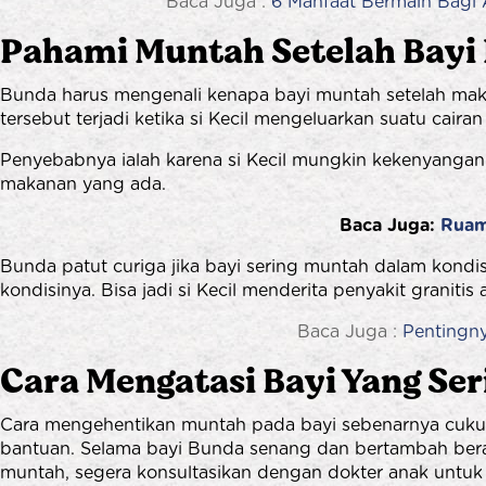
Baca Juga :
6 Manfaat Bermain Bagi 
Pahami Muntah Setelah Bayi
Bunda harus mengenali kenapa bayi muntah setelah mak
tersebut terjadi ketika si Kecil mengeluarkan suatu caira
Penyebabnya ialah karena si Kecil mungkin kekenyangan
makanan yang ada.
Baca Juga:
Ruam
Bunda patut curiga jika bayi sering muntah dalam kondisi
kondisinya. Bisa jadi si Kecil menderita penyakit granit
Baca Juga :
Pentingny
Cara Mengatasi Bayi Yang Se
Cara mengehentikan muntah pada bayi sebenarnya cukup
bantuan. Selama bayi Bunda senang dan bertambah berat b
muntah, segera konsultasikan dengan dokter anak untuk 