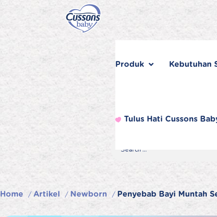
Skip
to
content
Produk
Kebutuhan S
Tulus Hati Cussons Bab
Search
Search
Search
for...
Home
Artikel
Newborn
Penyebab Bayi Muntah Se
/
/
/