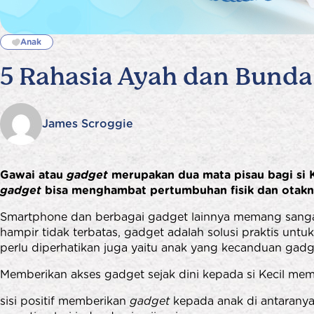
Anak
5 Rahasia Ayah dan Bund
James Scroggie
Gawai atau
gadget
merupakan dua mata pisau bagi si Ke
gadget
bisa menghambat pertumbuhan fisik dan otakny
Smartphone dan berbagai gadget lainnya memang sanga
hampir tidak terbatas, gadget adalah solusi praktis unt
perlu diperhatikan juga yaitu
anak yang kecanduan gad
Memberikan akses gadget sejak dini kepada si Kecil memili
sisi positif memberikan
gadget
kepada anak di antarany