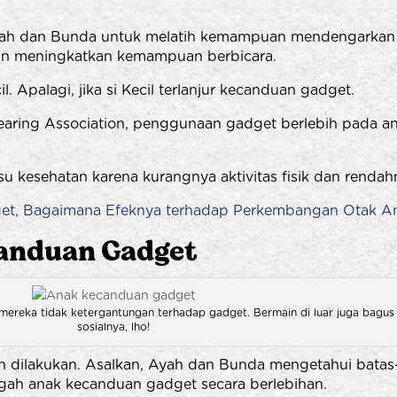
 Ayah dan Bunda untuk melatih kemampuan mendengarkan 
dan meningkatkan kemampuan berbicara.
l. Apalagi, jika si Kecil terlanjur kecanduan gadget.
earing Association, penggunaan gadget berlebih pada a
kesehatan karena kurangnya aktivitas fisik dan rendahny
et, Bagaimana Efeknya terhadap Perkembangan Otak A
canduan Gadget
gar mereka tidak ketergantungan terhadap gadget. Bermain di luar juga ba
sosialnya, lho!
dilakukan. Asalkan, Ayah dan Bunda mengetahui batas-b
gah anak kecanduan gadget secara berlebihan.