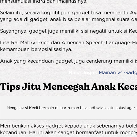
menstimulasi indra dan imajinasinya.
Selain itu, secara kognitif pun gadget bisa membantu
yang ada di gadget, anak bisa belajar mengenal suara 
Sayangnya, gadget juga memiliki sisi negatif untuk si Keci
Lisa Rai Mabry-Price dari American Speech-Language-H
kemampuan bersosialisasinya.
Anak yang kecanduan gadget juga cenderung memiliki isu 
Baca Juga :
Mainan vs Gadg
Tips Jitu Mencegah Anak Ke
Mengajak si Kecil bermain di luar rumah bisa jadi salah satu solusi a
Memberikan akses gadget kepada anak sebenarnya boleh 
kecanduan.
Hal ini akan sangat bermanfaat untuk mence