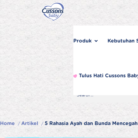
Skip
to
content
Produk
Kebutuhan S
Tulus Hati Cussons Bab
Search
Search
Search
for...
Home
Artikel
5 Rahasia Ayah dan Bunda Mencega
/
/