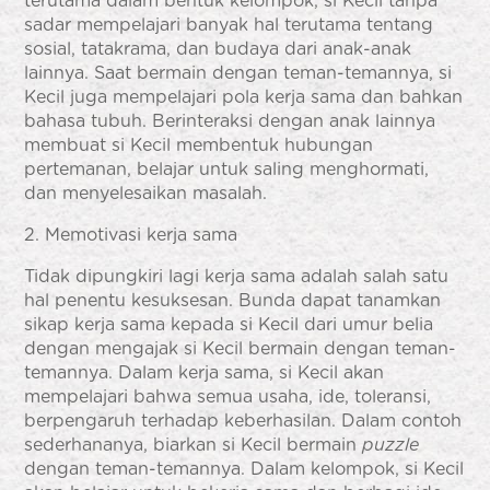
terutama dalam bentuk kelompok, si Kecil tanpa
sadar mempelajari banyak hal terutama tentang
sosial, tatakrama, dan budaya dari anak-anak
lainnya. Saat bermain dengan teman-temannya, si
Kecil juga mempelajari pola kerja sama dan bahkan
bahasa tubuh. Berinteraksi dengan anak lainnya
membuat si Kecil membentuk hubungan
pertemanan, belajar untuk saling menghormati,
dan menyelesaikan masalah.
2. Memotivasi kerja sama
Tidak dipungkiri lagi kerja sama adalah salah satu
hal penentu kesuksesan. Bunda dapat tanamkan
sikap kerja sama kepada si Kecil dari umur belia
dengan mengajak si Kecil bermain dengan teman-
temannya. Dalam kerja sama, si Kecil akan
mempelajari bahwa semua usaha, ide, toleransi,
berpengaruh terhadap keberhasilan. Dalam contoh
sederhananya, biarkan si Kecil bermain
puzzle
dengan teman-temannya. Dalam kelompok, si Kecil