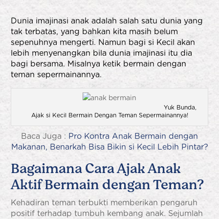
Dunia imajinasi anak adalah salah satu dunia yang
tak terbatas, yang bahkan kita masih belum
sepenuhnya mengerti. Namun bagi si Kecil akan
lebih menyenangkan bila dunia imajinasi itu dia
bagi bersama. Misalnya ketik bermain dengan
teman sepermainannya.
Yuk Bunda,
Ajak si Kecil Bermain Dengan Teman Sepermainannya!
Baca Juga :
Pro Kontra Anak Bermain dengan
Makanan, Benarkah Bisa Bikin si Kecil Lebih Pintar?
Bagaimana Cara Ajak Anak
Aktif Bermain dengan Teman?
Kehadiran teman terbukti memberikan pengaruh
positif terhadap tumbuh kembang anak. Sejumlah