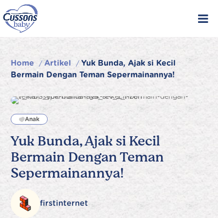
Skip
to
content
Home
Artikel
Yuk Bunda, Ajak si Kecil
/
/
Bermain Dengan Teman Sepermainannya!
Anak
Yuk Bunda, Ajak si Kecil
Bermain Dengan Teman
Sepermainannya!
firstinternet