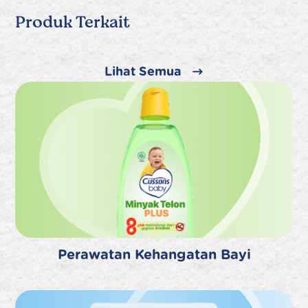
Produk Terkait
Lihat Semua
Perawatan Kehangatan Bayi