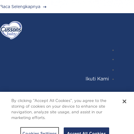
Baca Selengkapnya
Instagr
Follow
Facebo
YouTub
Ikuti Kami
Terms and Conditions
By clicking “Accept All Cookies”, you agree to the
Privacy and Cookies
storing of cookies on your device to enhance site
Contact Us
navigation, analyze site usage, and assist in our
marketing efforts.
Copyright © 2026 cussonsbaby.co.id. All right
reserved.
Cookies Settings
Accept All Cookies