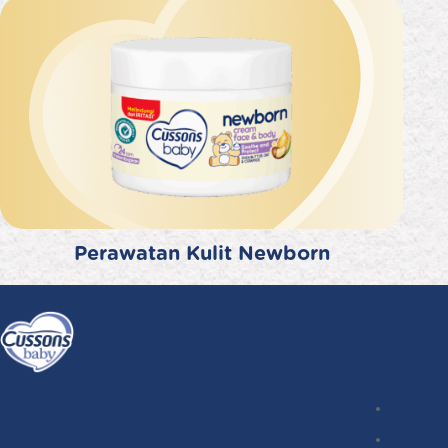
Perawatan Kulit Newborn
Instagr
Follow