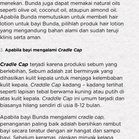
menekan. Bunda juga dapat memakai natural oils
seperti olive oil, coconut oil, ataupun almond oil.
Apabila Bunda memutuskan untuk membeli hair
lotion untuk bayi Bunda, pilihlah produk hair lotion
yang mengandung bahan alami dan sudah teruji
klinis serta aman.
Apabila bayi mengalami
Cradle Cap
Cradle Cap
terjadi karena produksi sebum yang
berlebihan, Sebum adalah zat berminyak yang
dihasilkan kulit kepala untuk menjaga kelembaban
kulit kepala.
Craddle Cap
kadang – kadang terlihat
seperti lapisan tebal berwarna kuning atau putih di
atas kulit kepala.
Craddle Cap
ini umum terjadi dan
biasanya hilang sendiri di usia 8-12 bulan.
Apabila bayi Bunda mengalami
cradle cap,
penanganan paling baik adalah bersihkan rambut
bayi secara teratur dengan air hangat dan sampo
bayi. Sebelum keramas, oleskan minyak kelapa