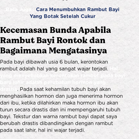
Baca Juga :
Cara Menumbuhkan Rambut Bayi
Yang Botak Setelah Cukur
Kecemasan Bunda Apabila
Rambut Bayi Rontok
d
an
Bagaimana Mengatasinya
Pada bayi dibawah usia 6 bulan, kerontokan
rambut adalah hal yang sangat wajar terjadi.
Hal
yang menyebabkan kerontokan rambut pada bayi
baru lahir adalah perubahan hormon yang
drastis
. Pada saat kehamilan tubuh bayi akan
menghasilkan hormon dan juga menerima hormon
dari ibu, ketika dilahirkan maka hormon ibu akan
turun secara drastis dan ini mempengaruhi tubuh
bayi. Tekstur dan warna rambut bayi dapat saya
berubah drastis dibandingkan dengan rambut
pada saat lahir, hal ini wajar terjadi.