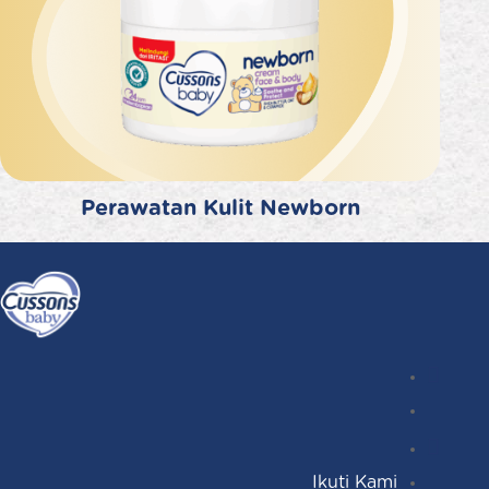
Perawatan Kulit Newborn
Instagr
Follow
Facebo
YouTub
Ikuti Kami