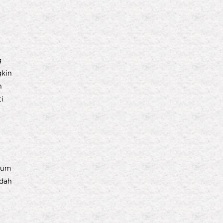
g
gkin
n
ti
cium
udah