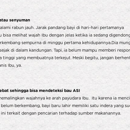
n atau senyuman
alami rabun jauh. Jarak pandang bayi di hari-hari pertamanya
ru bisa melihat wajah Ibu dengan jelas ketika ia sedang digendon
berkembang sempurna di minggu pertama kehidupannya.Dia mun
 sejak di dalam kandungan. Tapi, ia belum mampu memberi respo
a tinggi yang membuatnya terkejut. Meski begitu, jangan berhen
s Ibu, ya.
hebat sehingga bisa mendeteksi bau ASI
 memalingkan wajahnya ke arah payudara Ibu. Itu karena ia men
a belum berkembang, bayi baru lahir memiliki satu indera yang s
ini terkait dengan pencarian terhadap sumber makanannya.