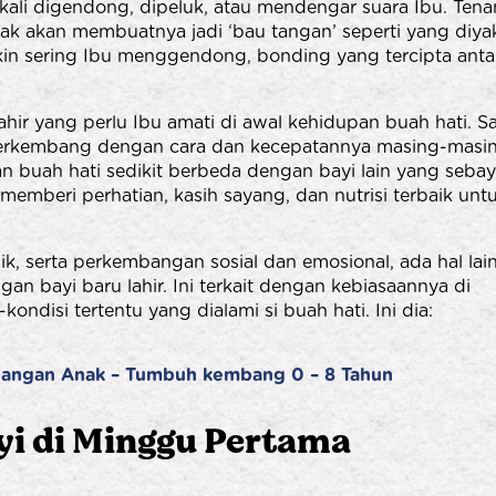
kali digendong, dipeluk, atau mendengar suara Ibu. Ten
ak akan membuatnya jadi ‘bau tangan’ seperti yang diyak
in sering Ibu menggendong, bonding yang tercipta anta
ahir yang perlu Ibu amati di awal kehidupan buah hati. S
i berkembang dengan cara dan kecepatannya masing-masi
an buah hati sedikit berbeda dengan bayi lain yang seba
memberi perhatian, kasih sayang, dan nutrisi terbaik unt
sik, serta perkembangan sosial dan emosional, ada hal lai
n bayi baru lahir. Ini terkait dengan kebiasaannya di
kondisi tertentu yang dialami si buah hati. Ini dia:
angan Anak – Tumbuh kembang 0 – 8 Tahun
i di Minggu Pertama