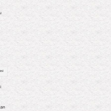
u
asi
i
kan