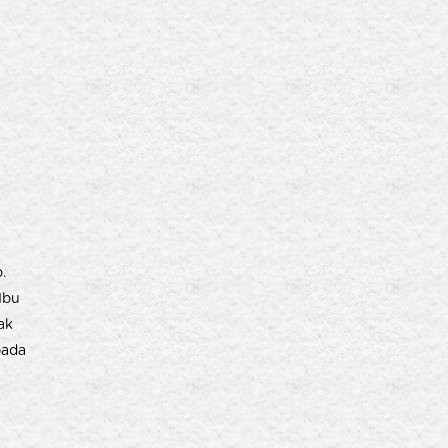
.
Ibu
ak
pada