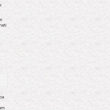
i
an
hati
apa
lam