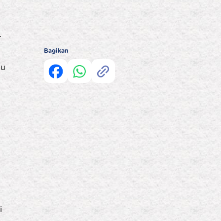
r
Bagikan
bu
i