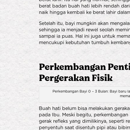
berat badan buah hati lebih rendah darip
naik hingga kembali ke berat lahir dala
Setelah itu, bayi mungkin akan mengal
sehingga ia menjadi rewel seolah memint
sampai ia puas. Hal ini juga untuk mem
mencukupi kebutuhan tumbuh kemban
Perkembangan Pentin
Pergerakan Fisik
Perkembangan Bayi 0 – 3 Bulan: Bayi baru l
memas
Buah hati belum bisa melakukan gerakan
pada Ibu. Meski begitu, perkembangan b
gerak refleks yang dimilikinya, seperti r
penyentuh saat disentuh pipi atau bibi