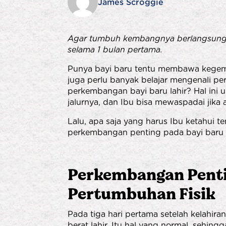
James Scroggie
Agar tumbuh kembangnya berlangsung o
selama 1 bulan pertama.
Punya bayi baru tentu membawa kegembi
juga perlu banyak belajar mengenali p
perkembangan bayi baru lahir? Hal ini
jalurnya, dan Ibu bisa mewaspadai jika a
Lalu, apa saja yang harus Ibu ketahui 
perkembangan penting pada bayi baru la
Perkembangan Pentin
Pertumbuhan Fisik
Pada tiga hari pertama setelah kelahiran
berat lahir. Itu hal yang normal, sehingg