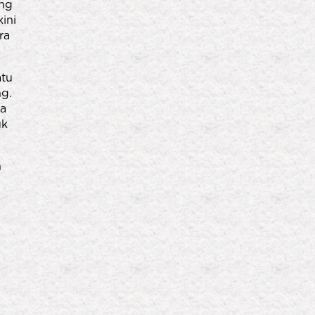
ang
ini
ra
atu
ng.
ya
uk
n