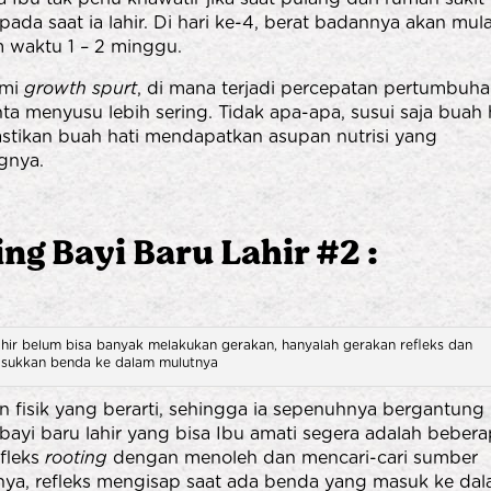
ada saat ia lahir. Di hari ke-4, berat badannya akan mula
m waktu 1 – 2 minggu.
ami
growth spurt
, di mana terjadi percepatan pertumbuh
a menyusu lebih sering. Tidak apa-apa, susui saja buah 
astikan buah hati mendapatkan asupan nutrisi yang
gnya.
g Bayi Baru Lahir #2 :
ahir belum bisa banyak melakukan gerakan, hanyalah gerakan refleks dan
ukkan benda ke dalam mulutnya
 fisik yang berarti, sehingga ia sepenuhnya bergantung
ayi baru lahir yang bisa Ibu amati segera adalah beber
efleks
rooting
dengan menoleh dan mencari-cari sumber
rnya, refleks mengisap saat ada benda yang masuk ke da