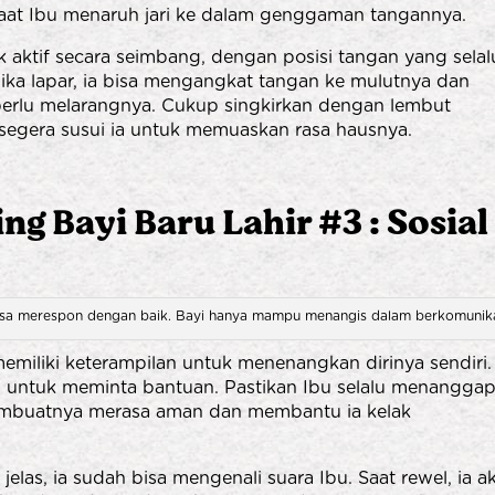
aat Ibu menaruh jari ke dalam genggaman tangannya.
k aktif secara seimbang, dengan posisi tangan yang selal
ika lapar, ia bisa mengangkat tangan ke mulutnya dan
rlu melarangnya. Cukup singkirkan dengan lembut
segera susui ia untuk memuaskan rasa hausnya.
g Bayi Baru Lahir #3 : Sosial
bisa merespon dengan baik. Bayi hanya mampu menangis dalam berkomunik
memiliki keterampilan untuk menenangkan dirinya sendiri.
 untuk meminta bantuan. Pastikan Ibu selalu menanggap
 membuatnya merasa aman dan membantu ia kelak
elas, ia sudah bisa mengenali suara Ibu. Saat rewel, ia a