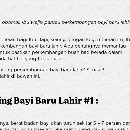
ptimal, Ibu wajib pantau perkembangan bayi baru lahi
raan bagi Ibu. Tapi, seiring dengan kegembiraan itu, I
erkembangan bayi baru lahir. Apa pentingnya memantau
 untuk pastikan perkembangan buah hati berada dalam
da hal-hal yang tidak biasa.
tentang perkembangan bayi baru lahir? Simak 3
hir di bawah ini.
g Bayi Baru Lahir #1 :
nya, berat badan bayi akan turun sekitar 5 – 7 persen dar
a Ibu tak perlu khawatir jika saat pulang dari rumah sakit