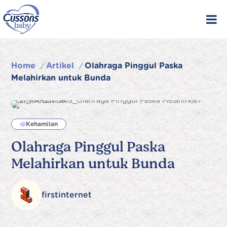
Skip
to
content
Home
Artikel
Olahraga Pinggul Paska
/
/
Melahirkan untuk Bunda
Kehamilan
Olahraga Pinggul Paska
Melahirkan untuk Bunda
firstinternet