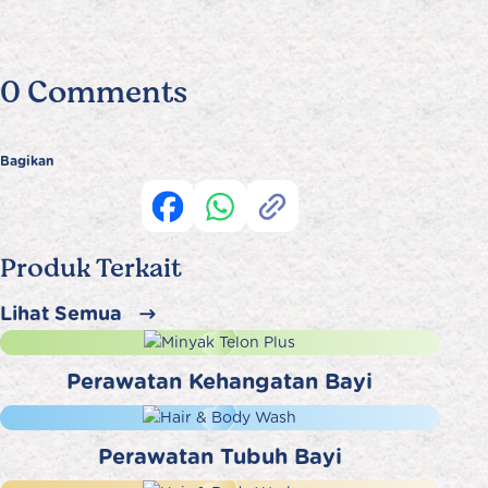
0 Comments
Bagikan
Produk Terkait
Lihat Semua
Perawatan Kehangatan Bayi
Perawatan Tubuh Bayi