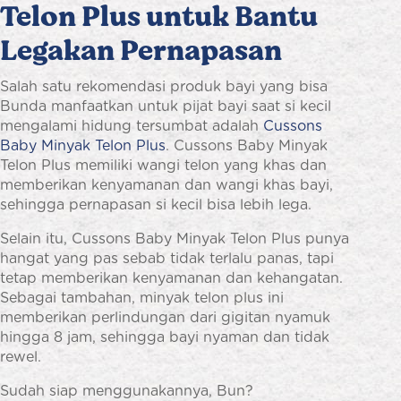
Telon Plus untuk Bantu
Legakan Pernapasan
Salah satu rekomendasi produk bayi yang bisa
Bunda manfaatkan untuk pijat bayi saat si kecil
mengalami hidung tersumbat adalah
Cussons
Baby Minyak Telon Plus
. Cussons Baby Minyak
Telon Plus memiliki wangi telon yang khas dan
memberikan kenyamanan dan wangi khas bayi,
sehingga pernapasan si kecil bisa lebih lega.
Selain itu, Cussons Baby Minyak Telon Plus punya
hangat yang pas sebab tidak terlalu panas, tapi
tetap memberikan kenyamanan dan kehangatan.
Sebagai tambahan, minyak telon plus ini
memberikan perlindungan dari gigitan nyamuk
hingga 8 jam, sehingga bayi nyaman dan tidak
rewel.
Sudah siap menggunakannya, Bun?