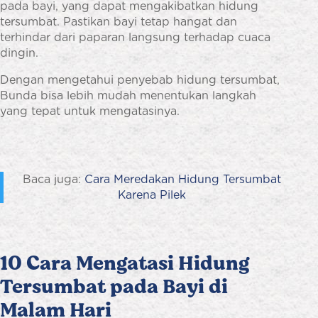
pada bayi, yang dapat mengakibatkan hidung
tersumbat. Pastikan bayi tetap hangat dan
terhindar dari paparan langsung terhadap cuaca
dingin.
Dengan mengetahui penyebab hidung tersumbat,
Bunda bisa lebih mudah menentukan langkah
yang tepat untuk mengatasinya.
Baca juga:
Cara Meredakan Hidung Tersumbat
Karena Pilek
10 Cara Mengatasi Hidung
Tersumbat pada Bayi di
Malam Hari