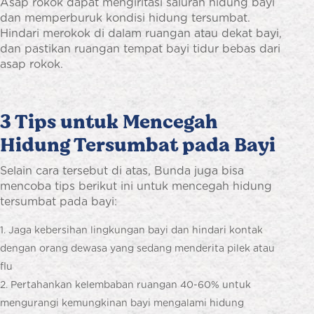
Asap rokok dapat mengiritasi saluran hidung bayi
dan memperburuk kondisi hidung tersumbat.
Hindari merokok di dalam ruangan atau dekat bayi,
dan pastikan ruangan tempat bayi tidur bebas dari
asap rokok.
3 Tips untuk Mencegah
Hidung Tersumbat pada Bayi
Selain cara tersebut di atas, Bunda juga bisa
mencoba tips berikut ini untuk mencegah hidung
tersumbat pada bayi:
Jaga kebersihan lingkungan bayi dan hindari kontak
dengan orang dewasa yang sedang menderita pilek atau
flu
Pertahankan kelembaban ruangan 40-60% untuk
mengurangi kemungkinan bayi mengalami hidung