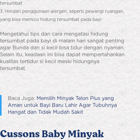
tersumbat
Hindari penggunaan alergen, seperti pewangi ruangan,
yang bisa memicu hidung tersumbat pada bayi
Mengetahui tips dan cara mengatasi hidung
tersumbat pada bayi di malam hari sangat penting
agar Bunda dan si kecil bisa tidur dengan nyaman.
Selain itu, keadaan ini bisa dapat mempertahankan
kualitas tertidur si kecil meski hidungnya
tersumbat.
Baca Juga:
Memilih Minyak Telon Plus yang
Aman untuk Bayi Baru Lahir Agar Tubuhnya
Hangat dan Tidak Mudah Sakit
Cussons Baby Minyak