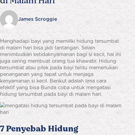
di Malam Hari
James Scroggie
Menghadapi bayi yang memiliki hidung tersumbat
di malam hari bisa jadi tantangan. Selain
menimbulkan ketidaknyamanan bagi si kecil, hal ini
juga sering membuat orang tua khawatir. Hidung
tersumbat atau pilek pada bayi tentu memerlukan
penanganan yang tepat untuk menjaga
kenyamanan si kecil. Berikut adalah lima cara
efektif yang bisa Bunda coba untuk mengatasi
hidung tersumbat pada bayi di malam hari.
7 Penyebab Hidung