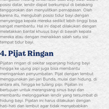
posisi datar, lendir dapat berkumpul di belakang
tenggorokan dan menyulitkan pernapasan. Oleh
karena itu, mengubah posisi tidur bayi dengan
menyangga kepala mereka sedikit lebih tinggi bisa
sangat membantu. Hal ini dapat dilakukan dengan
meletakkan bantal khusus bayi di bawah kepala
mereka atau dengan menaikkan salah satu sisi
tempat tidur bayi.
4. Pijat Ringan
Pijatan ringan di sekitar sepanjang hidung bayi
hingga ke ujung pipi juga bisa membantu
meringankan penyumbatan. Pijat dengan lembut
menggunakan jari-jari Bunda, mulai dari hidung, di
antara alis, hingga ke tulang pipi. Pijatan ini
bertujuan untuk merangsang sinus bayi dan
membantu melonggarkan lendir yang tersumbat di
hidung bayi. Pijatan ini harus dilakukan dengan
hati-hati dan lembut agar tidak menyebabkan