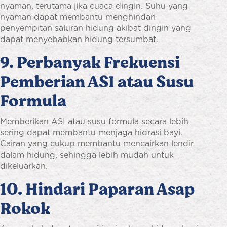
nyaman, terutama jika cuaca dingin. Suhu yang
nyaman dapat membantu menghindari
penyempitan saluran hidung akibat dingin yang
dapat menyebabkan hidung tersumbat.
9. Perbanyak Frekuensi
Pemberian ASI atau Susu
Formula
Memberikan ASI atau susu formula secara lebih
sering dapat membantu menjaga hidrasi bayi.
Cairan yang cukup membantu mencairkan lendir
dalam hidung, sehingga lebih mudah untuk
dikeluarkan.
10. Hindari Paparan Asap
Rokok