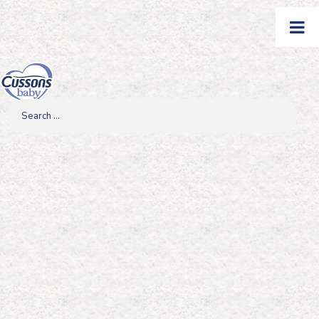
Skip
to
content
Search
Search
Search
for...