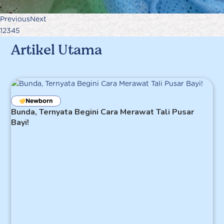
Previous
Next
1
2
3
4
5
Artikel Utama
Newborn
Bunda, Ternyata Begini Cara Merawat Tali Pusar
Bayi!