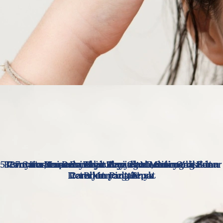
5 Cara Keramas Rambut Bayi dan Anak yang Benar
Bermain Bersama si kecil yang Menstimulasi dan
Ternyata, Ini Penyebab dan Cara Mencegah Kutu
Bruntusan pada Bayi: Penyebab, Ciri-Ciri, dan
7 Cara Mencuci Baju Bayi dan Rekomendasi
Deterjen yang Tepat
Rambut pada Anak
Cara Mencegahnya
Bikin Pintar!