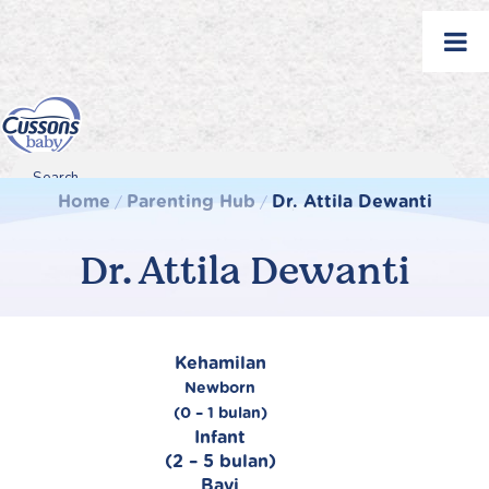
Skip
to
content
Search
Search
Search
Home
Parenting Hub
Dr. Attila Dewanti
/
/
for...
Dr. Attila Dewanti
Kehamilan
Newborn
(0 – 1 bulan)
Infant
(2 – 5 bulan)
Bayi