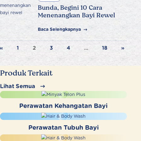
Bunda, Begini 10 Cara
Menenangkan Bayi Rewel
Baca Selengkapnya
«
1
2
3
4
…
18
»
Produk Terkait
Lihat Semua
Perawatan Kehangatan Bayi
Perawatan Tubuh Bayi