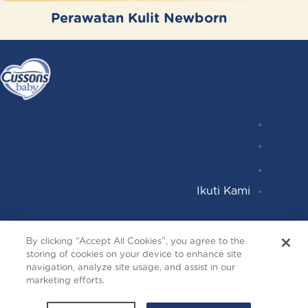
Perawatan Kulit Newborn
Instagr
Follow
Facebo
YouTub
Ikuti Kami
Terms and Conditions
By clicking “Accept All Cookies”, you agree to the
Privacy and Cookies
storing of cookies on your device to enhance site
Contact Us
navigation, analyze site usage, and assist in our
marketing efforts.
Copyright © 2026 cussonsbaby.co.id. All right