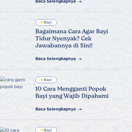
Baca Selengkapnya
Bayi
Bagaimana Cara Agar Bayi
Tidur Nyenyak? Cek
Jawabannya di Sini!
Baca Selengkapnya
Bayi
10 Cara Mengganti Popok
Bayi yang Wajib Dipahami
Baca Selengkapnya
Bayi