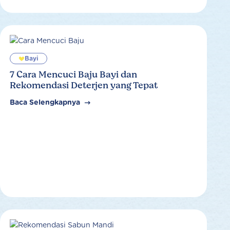
Bayi
7 Cara Mencuci Baju Bayi dan
Rekomendasi Deterjen yang Tepat
Baca Selengkapnya