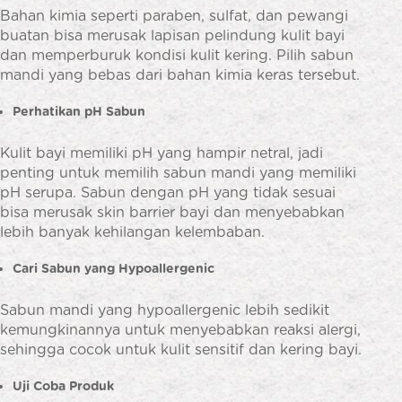
Bahan kimia seperti paraben, sulfat, dan pewangi
buatan bisa merusak lapisan pelindung kulit bayi
dan memperburuk kondisi kulit kering. Pilih sabun
mandi yang bebas dari bahan kimia keras tersebut.
Perhatikan pH Sabun
Kulit bayi memiliki pH yang hampir netral, jadi
penting untuk memilih sabun mandi yang memiliki
pH serupa. Sabun dengan pH yang tidak sesuai
bisa merusak skin barrier bayi dan menyebabkan
lebih banyak kehilangan kelembaban.
Cari Sabun yang Hypoallergenic
Sabun mandi yang hypoallergenic lebih sedikit
kemungkinannya untuk menyebabkan reaksi alergi,
sehingga cocok untuk kulit sensitif dan kering bayi.
Uji Coba Produk