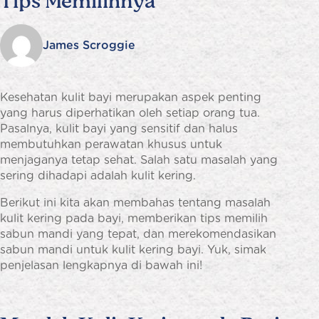
Tips Memilihnya
James Scroggie
Kesehatan kulit bayi merupakan aspek penting
yang harus diperhatikan oleh setiap orang tua.
Pasalnya, kulit bayi yang sensitif dan halus
membutuhkan perawatan khusus untuk
menjaganya tetap sehat. Salah satu masalah yang
sering dihadapi adalah kulit kering.
Berikut ini kita akan membahas tentang masalah
kulit kering pada bayi, memberikan tips memilih
sabun mandi yang tepat, dan merekomendasikan
sabun mandi untuk kulit kering
bayi. Yuk, simak
penjelasan lengkapnya di bawah ini!