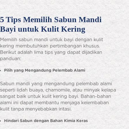
5 Tips Memilih
Sabun Mandi
Bayi
untuk Kulit Kering
Memilih sabun mandi untuk bayi dengan kulit
kering membutuhkan pertimbangan khusus.
Berikut adalah lima tips yang dapat dijadikan
panduan:
Pilih yang Mengandung Pelembab Alami
Sabun mandi yang mengandung pelembab alami
seperti lidah buaya, chamomile, atau minyak kelapa
sangat baik untuk kulit kering bayi. Bahan-bahan
alami ini dapat membantu menjaga kelembaban
kulit tanpa menyebabkan iritasi.
Hindari Sabun dengan Bahan Kimia Keras