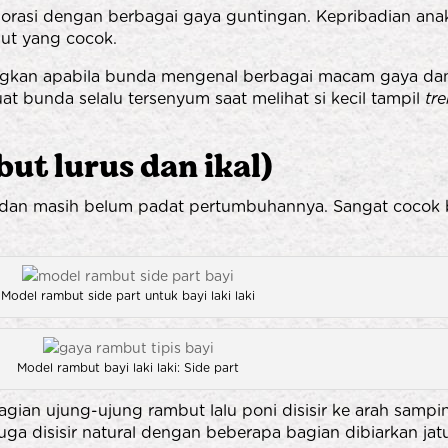
orasi dengan berbagai gaya guntingan. Kepribadian anak 
but yang cocok.
ngkan apabila bunda mengenal berbagai macam gaya dan p
t bunda selalu tersenyum saat melihat si kecil tampil
tr
ut lurus dan ikal)
us dan masih belum padat pertumbuhannya. Sangat cocok
Model rambut side part untuk bayi laki laki
Model rambut bayi laki laki: Side part
gian ujung-ujung rambut lalu poni disisir ke arah sampin
uga disisir natural dengan beberapa bagian dibiarkan jat