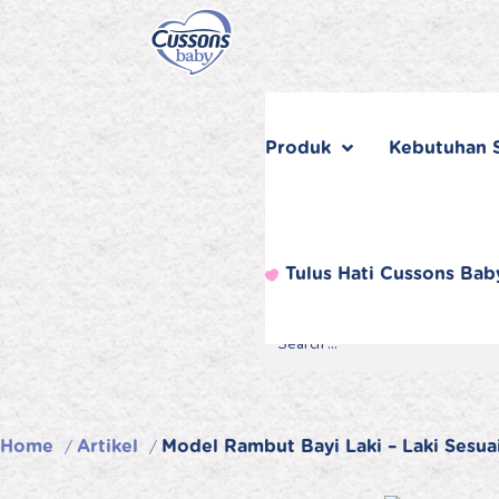
Skip
to
content
Produk
Kebutuhan S
Tulus Hati Cussons Bab
Search
Search
Search
for...
Home
Artikel
Model Rambut Bayi Laki – Laki Sesua
/
/