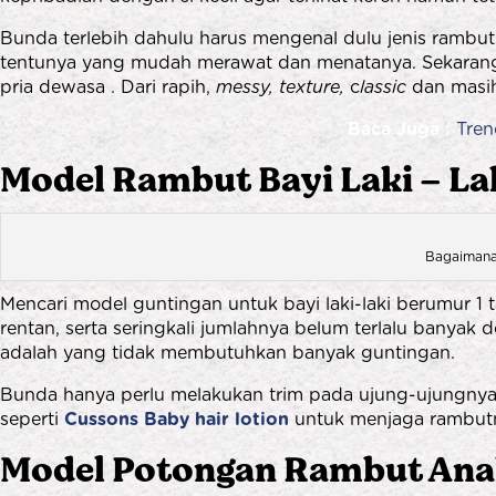
Bunda terlebih dahulu harus mengenal dulu jenis rambut 
tentunya yang mudah merawat dan menatanya. Sekarang i
pria dewasa . Dari rapih,
messy, texture,
c
lassic
dan masih
Baca Juga :
Tren
Model Rambut Bayi Laki – La
Bagaimana 
Mencari model guntingan untuk bayi laki-laki berumur 1 t
rentan, serta seringkali jumlahnya belum terlalu banya
adalah yang tidak membutuhkan banyak guntingan.
Bunda hanya perlu melakukan trim pada ujung-ujungnya 
seperti
Cussons Baby hair lotion
untuk menjaga rambutnya
Model
Potongan
Rambut
Ana