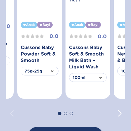
yi
Anak
Bayi
Ana
Anak
Bayi
0.0
0.0
0.0
aby
oth
Cussons Baby
Cuss
Cussons Baby
Powder Soft &
Newb
Soft & Smooth
Smooth
& Bo
Milk Bath –
Liquid Wash