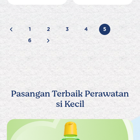
1
2
3
4
5
6
Pasangan Terbaik Perawatan
si Kecil