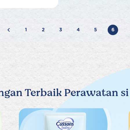
1
2
3
4
5
6
ngan Terbaik Perawatan si 