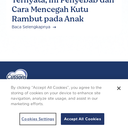
Cara Mencegah Kutu
Rambut pada Anak
Baca Selengkapnya
By clicking “Accept All Cookies”, you agree to the
storing of cookies on your device to enhance site
navigation, analyze site usage, and assist in our
Ikuti Kami
marketing efforts.
I
F
F
Y
n
o
a
o
Copyright © 2026 cussonsbaby.co.id. All right
Cookies Settings
Accept All Cookies
s
l
c
u
reserved.
t
l
e
T