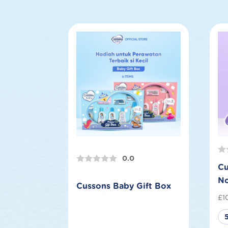
0.0
Cu
No
Cussons Baby Gift Box
£
1