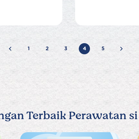
1
2
3
4
5
ngan Terbaik Perawatan si 