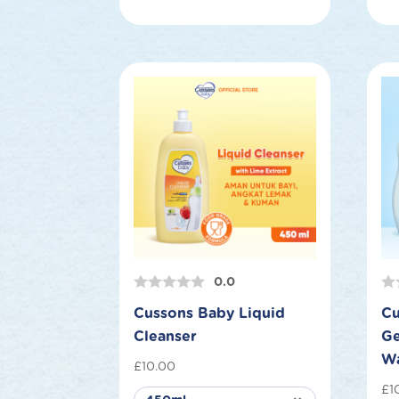
0.0
Cussons Baby Liquid
Cu
Cleanser
Ge
W
£
10.00
£
1