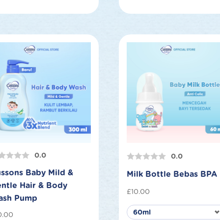
0.0
0.0
ssons Baby Mild &
Milk Bottle Bebas BPA
ntle Hair & Body
£
10.00
ash Pump
0.00