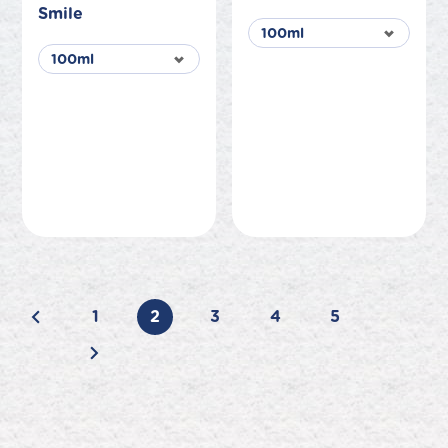
Smile
1
2
3
4
5