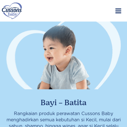
Skip
to
content
Bayi - Batita
Rangkaian produk perawatan Cussons Baby
menghadirkan semua kebutuhan si Kecil, mulai dari
sabun, shampo, hingga wipes, agar si Kecil selalu