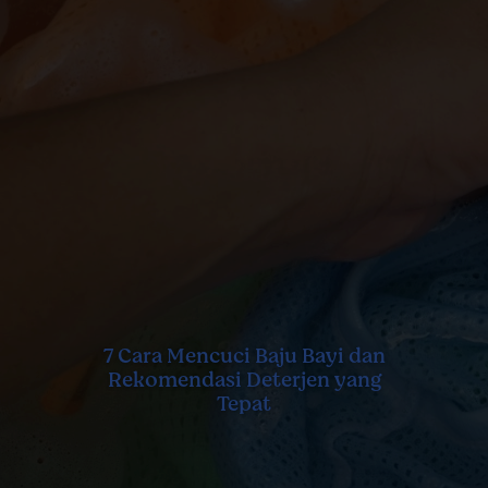
7 Cara Mencuci Baju Bayi dan
Rekomendasi Deterjen yang
Tepat