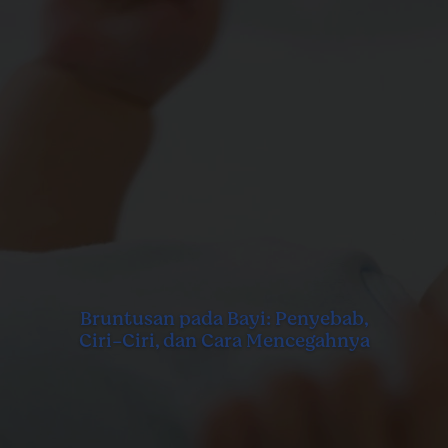
Bruntusan pada Bayi: Penyebab,
Ciri-Ciri, dan Cara Mencegahnya