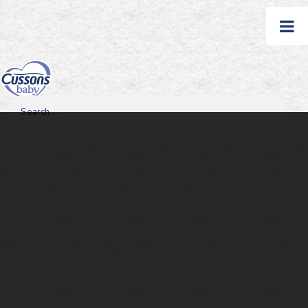
Skip
to
content
Search
Search
Search
for...