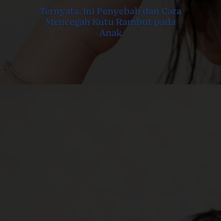
Ternyata, Ini Penyebab dan Cara
Mencegah Kutu Rambut pada
Anak