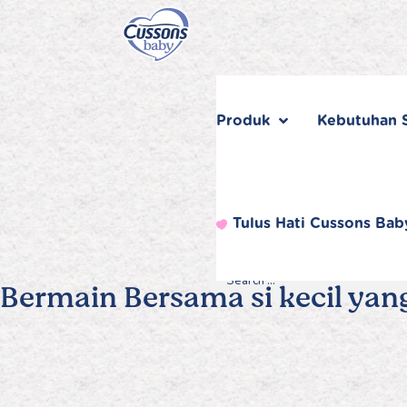
Skip
to
content
Produk
Kebutuhan S
Tulus Hati Cussons Bab
Bermain Bersama si kecil yang
Search
Search
Search
for...