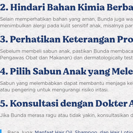
2. Hindari Bahan Kimia Berb
Selain memperhatikan bahan yang aman, Bunda juga waji
menimbulkan alergi pada kulit sensitif anak, misalnya p
3. Perhatikan Keterangan Pr
Sebelum membeli sabun anak, pastikan Bunda membaca l
Pengawas Obat dan Makanan) dan dermatologically tested
4. Pilih Sabun Anak yang Me
Sabun yang melembabkan dapat membantu menjaga kelemb
atau pengering untuk mengurangi risiko iritasi.
5. Konsultasi dengan Dokter
Jika Bunda merasa ragu atau tidak yakin, konsultasikan d
Baca Juga:
Manfaat Hair Oil, Shampoo, dan Hair Lot