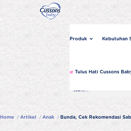
Skip
to
content
Produk
Kebutuhan S
Tulus Hati Cussons Bab
Search
Search
Search
for...
Home
Artikel
Anak
Bunda, Cek Rekomendasi Sabun
/
/
/