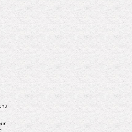
enu
bur
g