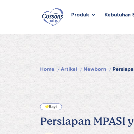
Skip
to
content
Produk
Kebutuhan S
Home
Artikel
Newborn
Persiapa
/
/
/
Bayi
Persiapan MPASI ya