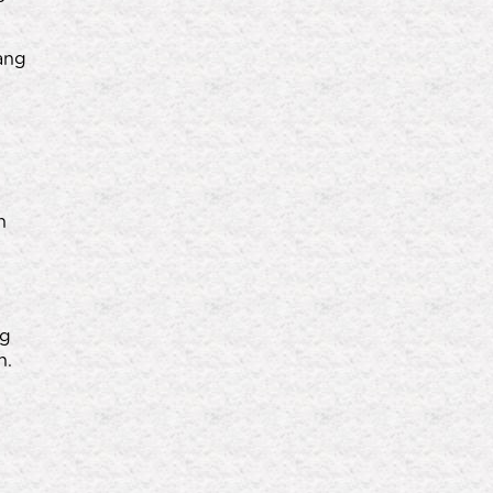
yang
n
ng
h.