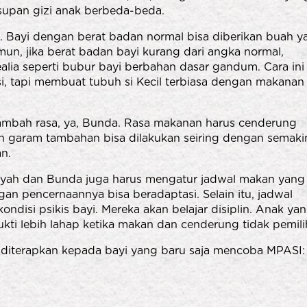
asupan gizi anak berbeda-beda.
nya. Bayi dengan berat badan normal bisa diberikan buah 
un, jika berat badan bayi kurang dari angka normal,
lia seperti bubur bayi berbahan dasar gandum. Cara ini
i, tapi membuat tubuh si Kecil terbiasa dengan makanan
mbah rasa, ya, Bunda. Rasa makanan harus cenderung
an garam tambahan bisa dilakukan seiring dengan semaki
n.
 Ayah dan Bunda juga harus mengatur jadwal makan yang
rgan pencernaannya bisa beradaptasi. Selain itu, jadwal
ndisi psikis bayi. Mereka akan belajar disiplin. Anak ya
ukti lebih lahap ketika makan dan cenderung tidak pemili
 diterapkan kepada bayi yang baru saja mencoba MPASI: