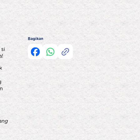
Bagikan
si
a!
k
g
an
ang