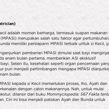
trician)
Kecil adalah momen berharga, termasuk suapan makanan
MPASI) merupakan salah satu faktor agar pertumbuhan 
Bunda memiliki persiapann MPASI terbaik untuk si Kecil, y
ganjurkan pemberian MPASI dimulai saat bayi menginja
ada enam bulan pertama, memberikan ASI eksklusif
ayi. Selain itu, kesehatan seperti organ pencernaan yan
tur pun menjadi pertimbangan mengapa MPASI dianjurk
enam bulan.
MPASI kepada si Kecil memerlukan proses, lho, Ayah dan
berkenalan dengan calon makanannya. Nah, untuk mulai
stur, dilansir dari buku
Mommyclopedia: 567 Fakta tent
an. Ciri ini bisa menjadi patokan Ayah dan Bunda untuk