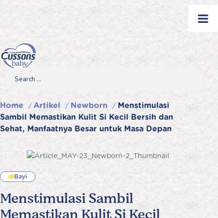
Skip
to
content
Search
Search
Search
for...
Home
Artikel
Newborn
Menstimulasi
/
/
/
Sambil Memastikan Kulit Si Kecil Bersih dan
Sehat, Manfaatnya Besar untuk Masa Depan
Bayi
Menstimulasi Sambil
Memastikan Kulit Si Kecil