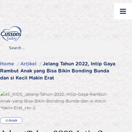
Skip
to
content
Search
Search
Search
for...
Home
Artikel
Jelang Tahun 2022, Intip Gaya
/
/
Rambut Anak yang Bisa Bikin Bonding Bunda
dan si Kecil Makin Erat
Anak