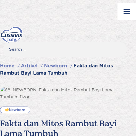
Skip
to
content
Search
Search
Search
for...
Home
Artikel
Newborn
Fakta dan Mitos
/
/
/
Rambut Bayi Lama Tumbuh
Newborn
Fakta dan Mitos Rambut Bayi
Lama Tumbuh