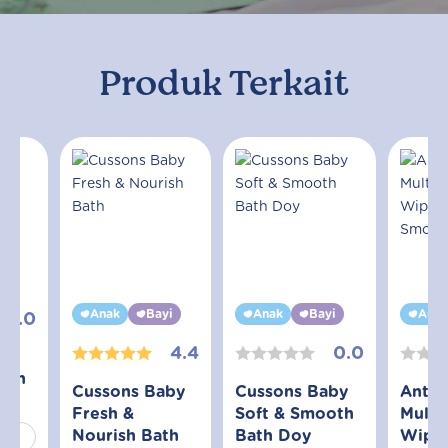
Produk Terkait
yi
Anak
Bayi
Anak
Bayi
Anak
0.0
4.4
0.0
aby
oth
Cussons Baby
Cussons Baby
Antib
Fresh &
Soft & Smooth
Multi
Nourish Bath
Bath Doy
Wipes