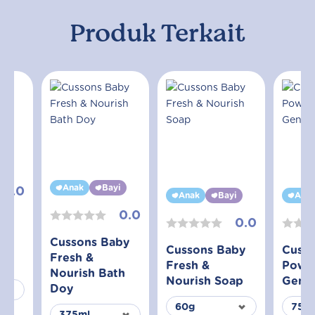
Produk Terkait
yi
Anak
Bayi
0.0
Anak
Bayi
Ana
0.0
aby
0.0
Cussons Baby
 &
Cussons Baby
Cuss
Fresh &
Fresh &
Powde
Nourish Bath
Nourish Soap
Gentl
Doy