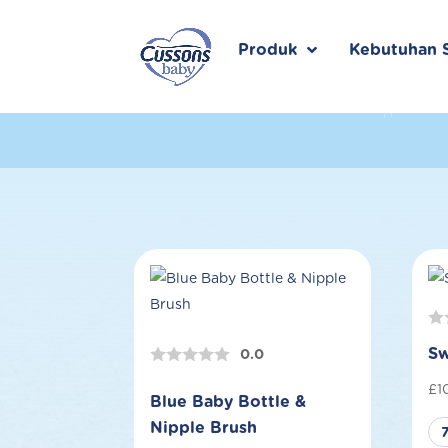
Skip
to
content
Produk
Kebutuhan S
Sw
0.0
£
1
Blue Baby Bottle &
Nipple Brush