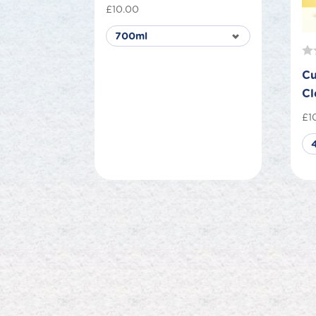
£
10.00
Cu
Cl
£
1