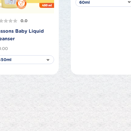
0.0
ssons Baby Liquid
eanser
0.00