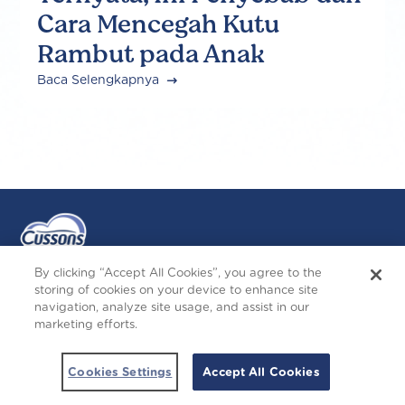
Cara Mencegah Kutu
Rambut pada Anak
Baca Selengkapnya
By clicking “Accept All Cookies”, you agree to the
storing of cookies on your device to enhance site
navigation, analyze site usage, and assist in our
Ikuti Kami
marketing efforts.
I
F
F
Y
n
o
a
o
Copyright © 2026 cussonsbaby.co.id. All right
Cookies Settings
Accept All Cookies
s
l
c
u
reserved.
t
l
e
T