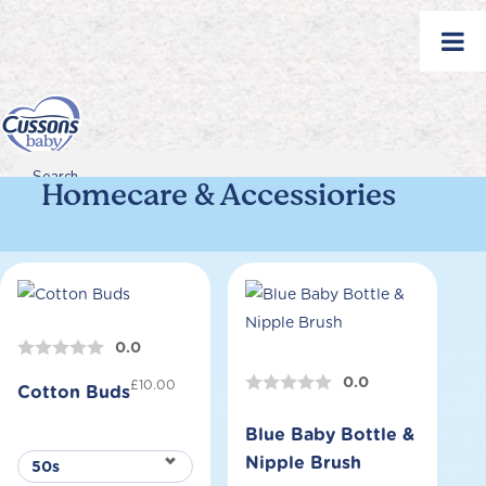
Skip
to
content
Homecare & Accessiories
Search
Search
Search
for...
0.0
0.0
£
10.00
Cotton Buds
Blue Baby Bottle &
Nipple Brush