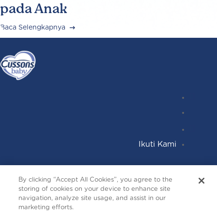
pada Anak
Baca Selengkapnya
Instagr
Follow
Facebo
YouTub
Ikuti Kami
Terms and Conditions
By clicking “Accept All Cookies”, you agree to the
Privacy and Cookies
storing of cookies on your device to enhance site
Contact Us
navigation, analyze site usage, and assist in our
marketing efforts.