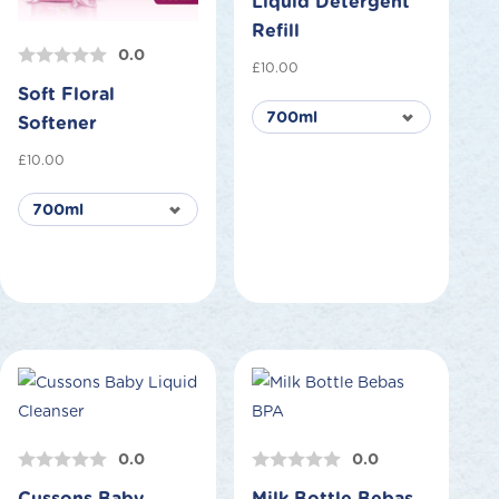
Liquid Detergent
Refill
0.0
£
10.00
Soft Floral
Softener
£
10.00
0.0
0.0
Cussons Baby
Milk Bottle Bebas