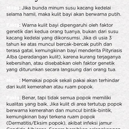
Mitos
: Jika bunda minum susu kacang kedelai
selama hamil, maka kulit bayi akan berwarna putih.
Fakta
: Warna kulit bayi dipengaruhi oleh faktor
genetik dari kedua orang tuanya, bukan dari susu
kacang kedelai yang dikonsumsi. Jika di usia 3
tahun ke atas muncul bercak-bercak putih dan
terasa gatal, kemungkinan bayi menderita Pityriasis
Alba (peradangan kulit), karena kurang terjaganya
kebersihan, atau disebabkan oleh faktor genetik
yang diturunkan secara langsung dari orang tua.
Mitos
: Memakai popok sekali pakai akan terhindar
dari kulit kemerahan atau ruam popok.
Fakta
: Benar, tapi tidak semua popok memiliki
kualitas yang baik. Jika kulit di area tertutup popok
berwarna kemerahan dan muncul bintik-bintik,
kemungkinan bayi terkena ruam popok
(Dermatitis/Eksim popok), akibat infeksi jamur