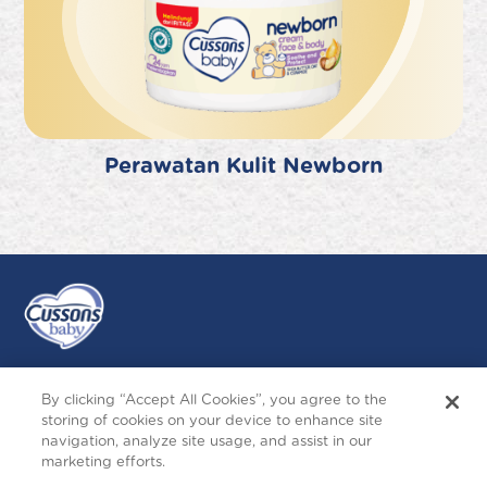
Perawatan Kulit Newborn
By clicking “Accept All Cookies”, you agree to the
Ikuti Kami
storing of cookies on your device to enhance site
navigation, analyze site usage, and assist in our
Instagram
Follow
Facebook
YouTube
marketing efforts.
Terms and Conditions
Privacy and Cookies
Contact Us