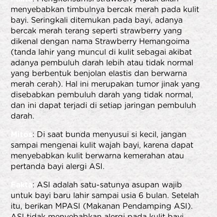
menyebabkan timbulnya bercak merah pada kulit
bayi. Seringkali ditemukan pada bayi, adanya
bercak merah terang seperti strawberry yang
dikenal dengan nama Strawberry Hemangoima
(tanda lahir yang muncul di kulit sebagai akibat
adanya pembuluh darah lebih atau tidak normal
yang berbentuk benjolan elastis dan berwarna
merah cerah). Hal ini merupakan tumor jinak yang
disebabkan pembuluh darah yang tidak normal,
dan ini dapat terjadi di setiap jaringan pembuluh
darah.
Mitos
: Di saat bunda menyusui si kecil, jangan
sampai mengenai kulit wajah bayi, karena dapat
menyebabkan kulit berwarna kemerahan atau
pertanda bayi alergi ASI.
Fakta
: ASI adalah satu-satunya asupan wajib
untuk bayi baru lahir sampai usia 6 bulan. Setelah
itu, berikan MPASI (Makanan Pendamping ASI).
ASI tidak menyebabkan alergi pada kulit bayi,