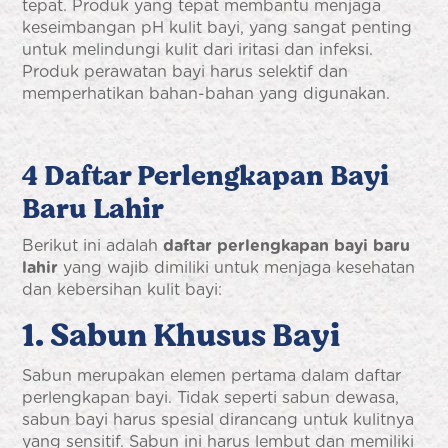
tepat. Produk yang tepat membantu menjaga
keseimbangan pH kulit bayi, yang sangat penting
untuk melindungi kulit dari iritasi dan infeksi.
Produk perawatan bayi harus selektif dan
memperhatikan bahan-bahan yang digunakan.
4 Daftar Perlengkapan Bayi
Baru Lahir
Berikut ini adalah
daftar perlengkapan bayi baru
lahir
yang wajib dimiliki untuk menjaga kesehatan
dan kebersihan kulit bayi:
1. Sabun Khusus Bayi
Sabun merupakan elemen pertama dalam daftar
perlengkapan bayi. Tidak seperti sabun dewasa,
sabun bayi harus spesial dirancang untuk kulitnya
yang sensitif. Sabun ini harus lembut dan memiliki