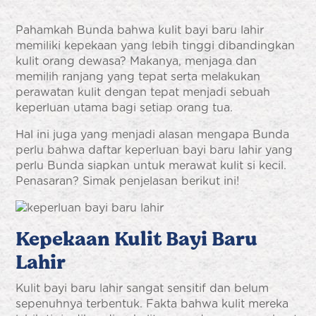
Pahamkah Bunda bahwa kulit bayi baru lahir
memiliki kepekaan yang lebih tinggi dibandingkan
kulit orang dewasa? Makanya, menjaga dan
memilih ranjang yang tepat serta melakukan
perawatan kulit dengan tepat menjadi sebuah
keperluan utama bagi setiap orang tua.
Hal ini juga yang menjadi alasan mengapa Bunda
perlu bahwa daftar keperluan bayi baru lahir yang
perlu Bunda siapkan untuk merawat kulit si kecil.
Penasaran? Simak penjelasan berikut ini!
Kepekaan Kulit Bayi Baru
Lahir
Kulit bayi baru lahir sangat sensitif dan belum
sepenuhnya terbentuk. Fakta bahwa kulit mereka