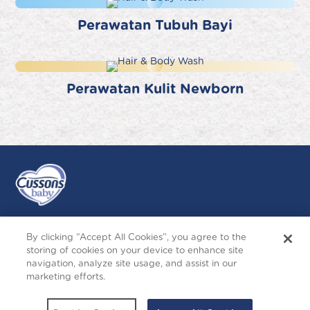
Perawatan Tubuh Bayi
Perawatan Kulit Newborn
By clicking “Accept All Cookies”, you agree to the
Ikuti Kami
storing of cookies on your device to enhance site
navigation, analyze site usage, and assist in our
Instagram
Follow
Facebook
YouTube
marketing efforts.
Terms and Conditions
Privacy and Cookies
Contact Us
Copyright © 2026 cussonsbaby.co.id. All right