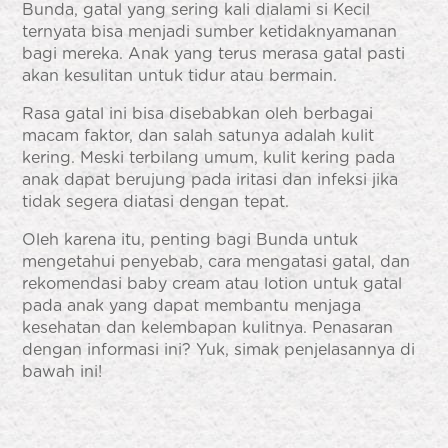
Bunda, gatal yang sering kali dialami si Kecil
ternyata bisa menjadi sumber ketidaknyamanan
bagi mereka. Anak yang terus merasa gatal pasti
akan kesulitan untuk tidur atau bermain.
Rasa gatal ini bisa disebabkan oleh berbagai
macam faktor, dan salah satunya adalah kulit
kering. Meski terbilang umum, kulit kering pada
anak dapat berujung pada iritasi dan infeksi jika
tidak segera diatasi dengan tepat.
Oleh karena itu, penting bagi Bunda untuk
mengetahui penyebab, cara mengatasi gatal, dan
rekomendasi baby cream atau lotion untuk gatal
pada anak yang dapat membantu menjaga
kesehatan dan kelembapan kulitnya. Penasaran
dengan informasi ini? Yuk, simak penjelasannya di
bawah ini!