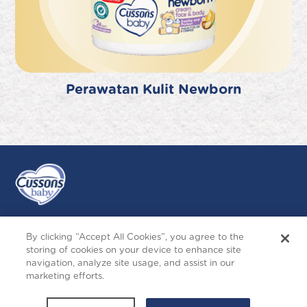
Perawatan Kulit Newborn
By clicking “Accept All Cookies”, you agree to the
Ikuti Kami
storing of cookies on your device to enhance site
navigation, analyze site usage, and assist in our
Instagram
Follow
Facebook
YouTube
marketing efforts.
Terms and Conditions
Privacy and Cookies
Contact Us