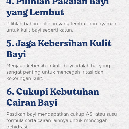
4. Pilihlah Pakaian Bayi
yang Lembut
Pilihlah bahan pakaian yang lembut dan nyaman
untuk kulit bayi seperti katun.
5. Jaga Kebersihan Kulit
Bayi
Menjaga kebersihan kulit bayi adalah hal yang
sangat penting untuk mencegah iritasi dan
kekeringan kulit.
6. Cukupi Kebutuhan
Cairan Bayi
Pastikan bayi mendapatkan cukup ASI atau susu
formula serta cairan lainnya untuk mencegah
dehidrasi.