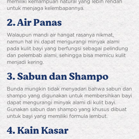
memiliki kemampuan natural yang lebih rendah
untuk menjaga kelembapannya.
2. Air Panas
Walaupun mandi air hangat rasanya nikmat,
namun hal ini dapat mengurangi minyak alami
pada kulit bayi yang berfungsi sebagai pelindung
dan pelembab alami, sehingga bisa memicu kulit
menjadi kering.
3. Sabun dan Shampo
Bunda mungkin tidak menyadari bahwa sabun dan
shampo yang digunakan untuk membersihkan bayi
dapat mengurangi minyak alami di kulit bayi.
Gunakan sabun dan shampo yang khusus dibuat
untuk bayi yang memiliki formula lembut.
4. Kain Kasar