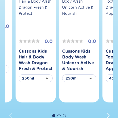
0.0
ds
0.0
0.0
Cussons Kids
Cussons Kids
Cusso
Hair & Body
Body Wash
Tooth
Wash Dragon
Unicorn Active
Drago
Fresh & Protect
& Nourish
Appl