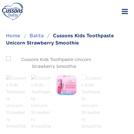
Skip
to
content
Home
Balita
Cussons Kids Toothpaste
/
/
Unicorn Strawberry Smoothie