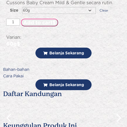
Cussons Baby Cream Mild & Gentle secara rutin.
Size
Clear
Cussons
Add to cart
Baby
Mild
Varian:
&
60g
Gentle
Belanja Sekarang
Soap
quantity
Bahan-bahan
Cara Pakai
Belanja Sekarang
Daftar
Kandungan
Keunggulan Produk Ini