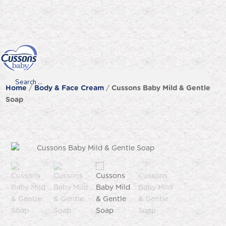
Skip
to
content
Search
Search
Search
Home
/
Body & Face Cream
/
Cussons Baby Mild & Gentle
for...
Soap