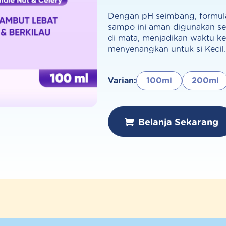
Dengan pH seimbang, formula 
sampo ini aman digunakan se
di mata, menjadikan waktu k
menyenangkan untuk si Kecil.
Varian:
100ml
200ml
Belanja Sekarang