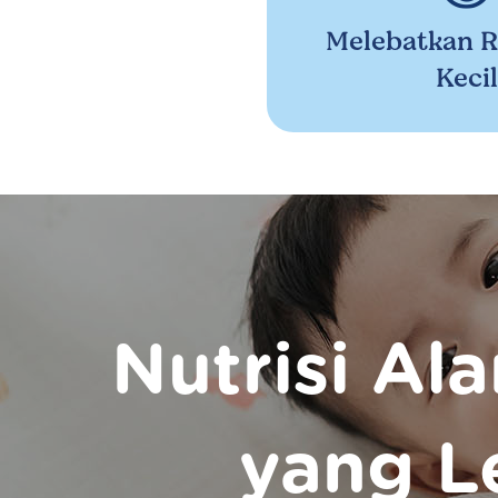
Melebatkan R
Kecil
Nutrisi Al
yang L