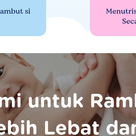
ambut si
Menutris
Sec
ami untuk Ramb
ebih Lebat da