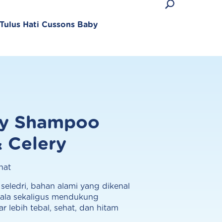
Tulus Hati Cussons Baby
by Shampoo
Produk Terlaris
 Celery
hat
Lihat semua produk
seledri, bahan alami yang dikenal
pala sekaligus mendukung
 lebih tebal, sehat, dan hitam