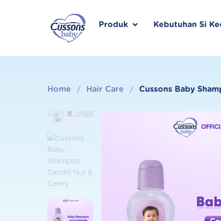
Skip
to
content
Produk
Kebutuhan Si Kec
Home
Hair Care
Cussons Baby Shamp
/
/