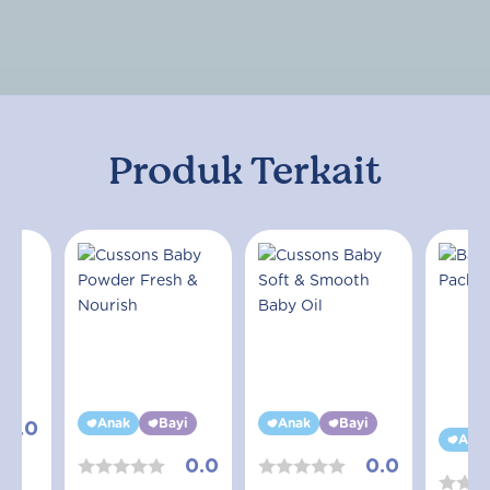
Produk Terkait
yi
Anak
Bayi
Anak
Bayi
0.0
Ana
0.0
0.0
aby