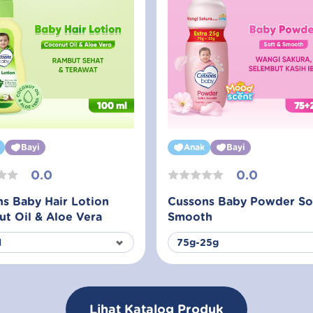
Bayi
Anak
Bayi
0.0
0.0
s Baby Hair Lotion
Cussons Baby Powder So
t Oil & Aloe Vera
Smooth
Lihat Katalog Produk