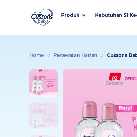
Skip
to
content
Produk
Kebutuhan Si Kec
Home
Perawatan Harian
Cussons Bab
/
/