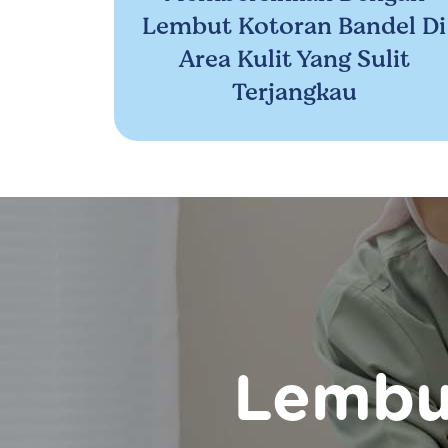
Lembut Kotoran Bandel Di
Area Kulit Yang Sulit
Terjangkau
Lembu