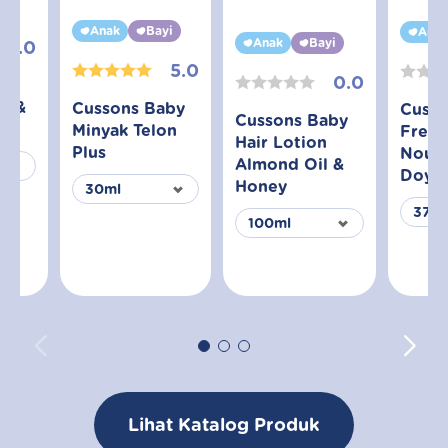
yi
Anak
Bayi
Anak
Anak
Bayi
0.0
5.0
0.0
aby
t &
Cussons Baby
Cusso
Cussons Baby
Minyak Telon
Fresh
Hair Lotion
Plus
Nouri
Almond Oil &
Doy
Honey
Lihat Katalog Produk