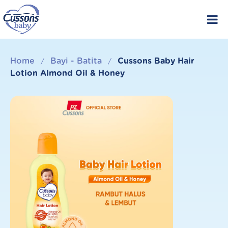
Skip
to
content
Home
Bayi - Batita
Cussons Baby Hair
/
/
Lotion Almond Oil & Honey