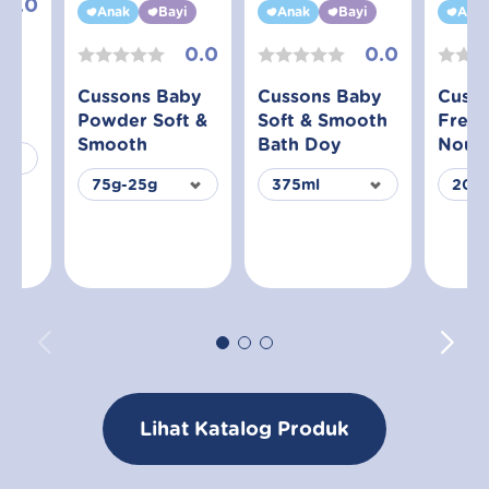
0.0
Anak
Bayi
Anak
Bayi
Ana
aby
0.0
0.0
 &
Cussons Baby
Cussons Baby
Cuss
Powder Soft &
Soft & Smooth
Fresh
Smooth
Bath Doy
Nouri
Lihat Katalog Produk