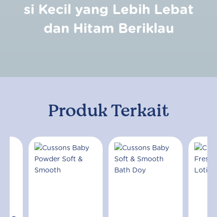
si Kecil yang Lebih Lebat
dan Hitam Beriklau
Produk Terkait
yi