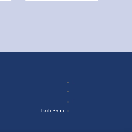
Instagram
Follow
Facebook
YouTube
Ikuti Kami