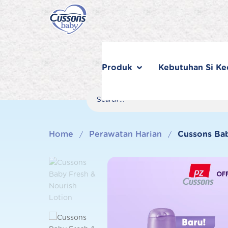
Skip
to
content
Produk
Kebutuhan Si Kec
Search
Search
Search
for...
Home
Perawatan Harian
Cussons Bab
/
/