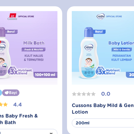
Bayi
0.0
4.4
Cussons Baby Mild & Gen
Lotion
s Baby Fresh &
h Bath