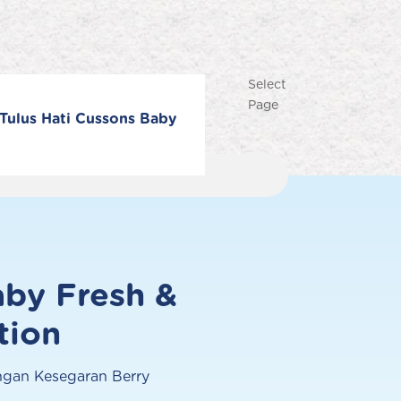
Select
Page
Tulus Hati Cussons Baby
by Fresh &
Produk Terlaris
tion
gan Kesegaran Berry
Lihat semua produk