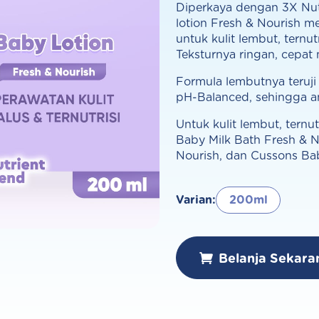
Diperkaya dengan 3X Nutr
lotion Fresh & Nourish m
untuk kulit lembut, ternu
Teksturnya ringan, cepat 
Formula lembutnya teruji 
pH-Balanced, sehingga a
Untuk kulit lembut, ternu
Baby Milk Bath Fresh & N
Nourish, dan Cussons Bab
Varian:
200ml
Belanja Sekara