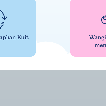
apkan Kuit
Wangi
men