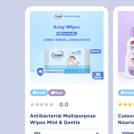
Anak
Bayi
Anak
0.0
Antibacterial Multipurpose
Cusson
Wipes Mild & Gentle
Nouris