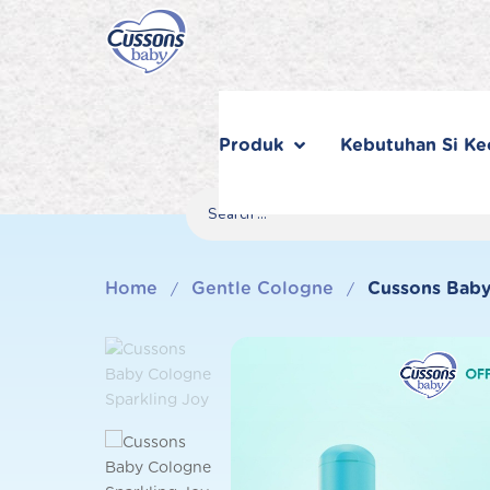
Skip
to
content
Produk
Kebutuhan Si Kec
Search
Search
Search
for...
Home
Gentle Cologne
Cussons Baby
/
/