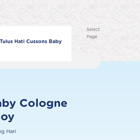
Select
Page
Tulus Hati Cussons Baby
aby Cologne
Produk Terlaris
Joy
g Hari
Lihat semua produk