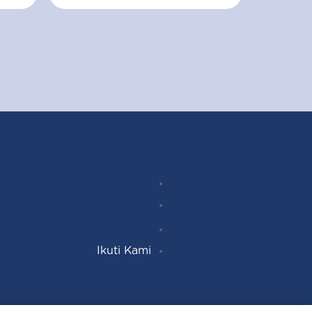
Instagram
Follow
Facebook
YouTube
Ikuti Kami